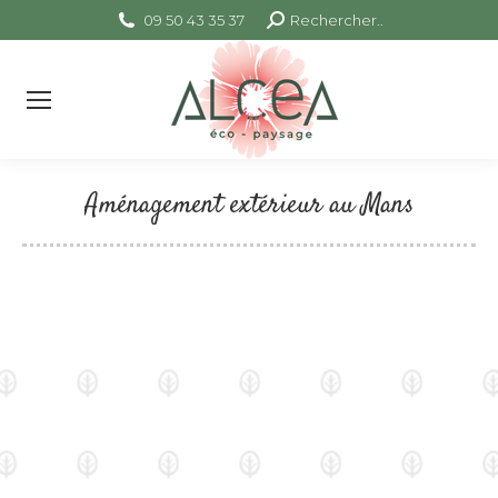
09 50 43 35 37
Search:
Rechercher..
Aménagement extérieur au Mans
Vous êtes ici :