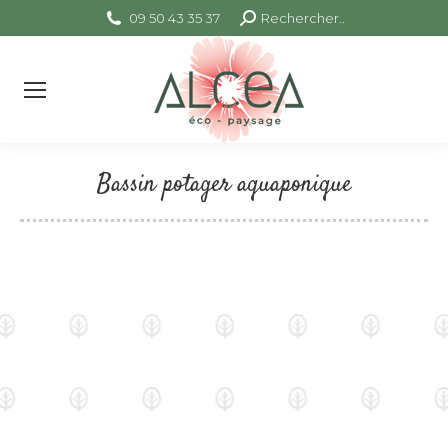
09 50 43 35 37
Search:
Rechercher..
Bassin potager aquaponique
Vous êtes ici :