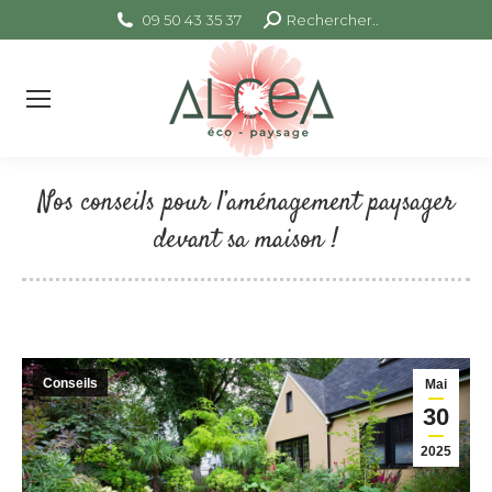
09 50 43 35 37
Search:
Rechercher..
Nos conseils pour l’aménagement paysager
devant sa maison !
Vous êtes ici :
Conseils
Mai
30
2025