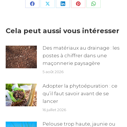
Share
Share
Share
Share
Share
on
on
on
on
on
Facebook
X
LinkedIn
Pinterest
WhatsApp
Cela peut aussi vous intéresser
Des matériaux au drainage : les
postes à chiffrer dans une
maçonnerie paysagère
5 août 2026
Adopter la phytoépuration : ce
qu’il faut savoir avant de se
lancer
16 juillet 2026
Pelouse trop haute, jaunie ou