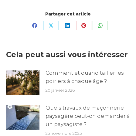
Partager cet article
Share
Share
Share
Share
Share
on
on
on
on
on
Facebook
X
LinkedIn
Pinterest
WhatsApp
Cela peut aussi vous intéresser
Comment et quand tailler les
poiriers à chaque âge ?
20 janvier 2026
Quels travaux de maçonnerie
paysagère peut-on demander à
un paysagiste ?
25 novembre 2025