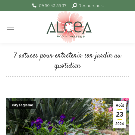
09 50 43 35 37
Search:
Rechercher..
7 astuces pour entretenir son jardin au
quotidien
Vous êtes ici :
Paysagisme
Août
23
2024