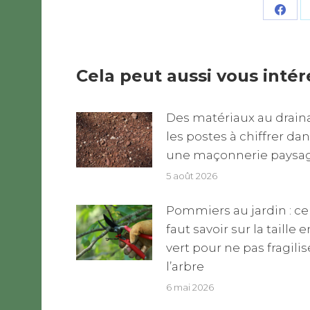
Shar
on
Face
Cela peut aussi vous intér
Des matériaux au draina
les postes à chiffrer da
une maçonnerie paysa
5 août 2026
Pommiers au jardin : ce 
faut savoir sur la taille e
vert pour ne pas fragilis
l’arbre
6 mai 2026