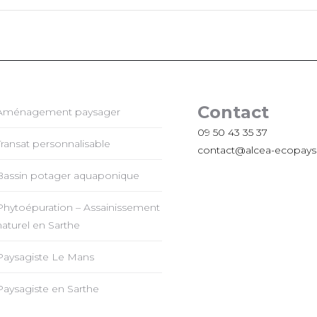
Contact
Aménagement paysager
09 50 43 35 37
Transat personnalisable
contact@alcea-ecopaysa
Bassin potager aquaponique
Phytoépuration – Assainissement
naturel en Sarthe
Paysagiste Le Mans
Paysagiste en Sarthe