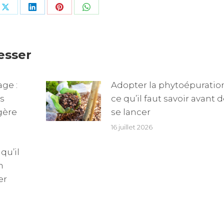
e
Share
Share
Share
Share
on
on
on
on
book
X
LinkedIn
Pinterest
WhatsApp
esser
ge :
Adopter la phytoépuration
ns
ce qu’il faut savoir avant 
gère
se lancer
16 juillet 2026
qu’il
n
er