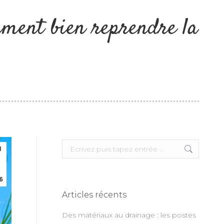
mment bien reprendre la
Search:
l
6
Articles récents
Des matériaux au drainage : les postes