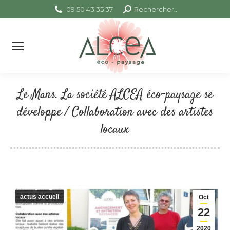
09 50 43 35 37
Search:
Rechercher..
Le Mans. La société ALCEA éco-paysage se
développe / Collaboration avec des artistes
locaux
Vous êtes ici :
actus accueil
Oct
22
2020