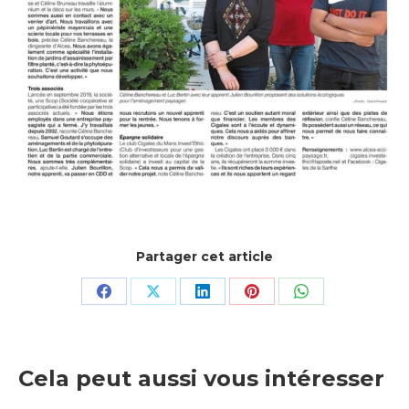
Partager cet article
Share
Share
Share
Share
Share
on
on
on
on
on
Facebook
X
LinkedIn
Pinterest
WhatsApp
Cela peut aussi vous intéresser