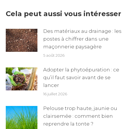
Facebook
X
LinkedIn
Pinterest
WhatsApp
Cela peut aussi vous intéresser
Des matériaux au drainage : les
postes à chiffrer dans une
maçonnerie paysagère
5 août 2026
Adopter la phytoépuration : ce
qu’il faut savoir avant de se
lancer
16 juillet 2026
Pelouse trop haute, jaunie ou
clairsemée : comment bien
reprendre la tonte ?