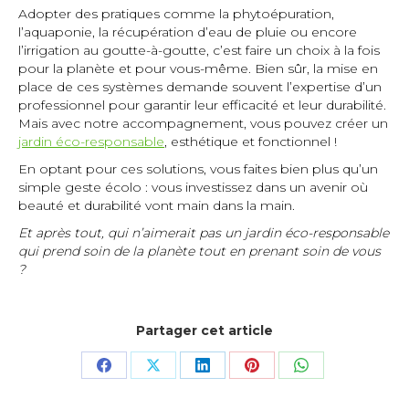
Adopter des pratiques comme la phytoépuration,
l’aquaponie, la récupération d’eau de pluie ou encore
l’irrigation au goutte-à-goutte, c’est faire un choix à la fois
pour la planète et pour vous-même. Bien sûr, la mise en
place de ces systèmes demande souvent l’expertise d’un
professionnel pour garantir leur efficacité et leur durabilité.
Mais avec notre accompagnement, vous pouvez créer un
jardin éco-responsable
, esthétique et fonctionnel !
En optant pour ces solutions, vous faites bien plus qu’un
simple geste écolo : vous investissez dans un avenir où
beauté et durabilité vont main dans la main.
Et après tout, qui n’aimerait pas un jardin éco-responsable
qui prend soin de la planète tout en prenant soin de vous
?
Partager cet article
Share
Share
Share
Share
Share
on
on
on
on
on