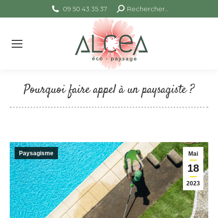
09 50 43 35 37
Search:
Rechercher..
Pourquoi faire appel à un paysagiste ?
Vous êtes ici :
Paysagisme
Mai
18
2023