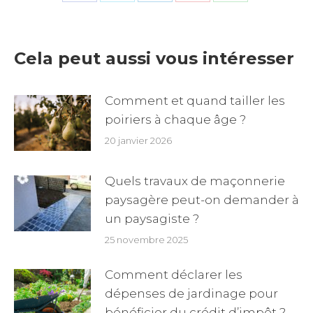
Share
Share
Share
Share
Share
on
on
on
on
on
Facebook
X
LinkedIn
Pinterest
WhatsApp
Cela peut aussi vous intéresser
Comment et quand tailler les
poiriers à chaque âge ?
20 janvier 2026
Quels travaux de maçonnerie
paysagère peut-on demander à
un paysagiste ?
25 novembre 2025
Comment déclarer les
dépenses de jardinage pour
bénéficier du crédit d’impôt ?