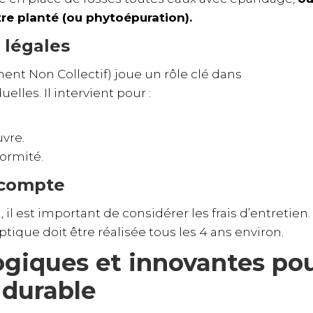
tre planté (ou phytoépuration).
 légales
ent Non Collectif) joue un rôle clé dans
elles. Il intervient pour :
uvre.
formité.
 compte
, il est important de considérer les frais d’entretien.
tique doit être réalisée tous les 4 ans environ.
ogiques et innovantes po
 durable