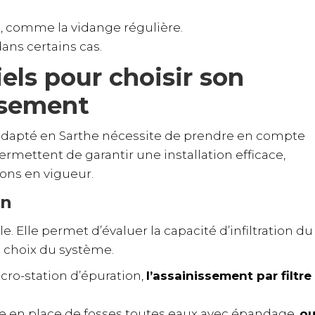
e, comme la vidange régulière.
dans certains cas.
iels pour choisir son
ssement
adapté en Sarthe nécessite de prendre en compte
ermettent de garantir une installation efficace,
ons en vigueur.
in
. Elle permet d’évaluer la capacité d’infiltration du
e choix du système.
icro-station d’épuration,
l’assainissement par filtre
 mise en place de fosses toutes eaux avec épandage,
o