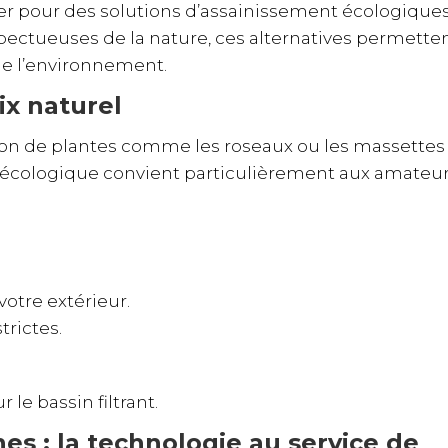
er pour des solutions d’assainissement écologique
spectueuses de la nature, ces alternatives permette
 de l’environnement.
ix naturel
ation de plantes comme les roseaux ou les massettes
me écologique convient particulièrement aux amateu
otre extérieur.
rictes.
le bassin filtrant.
es : la technologie au service de